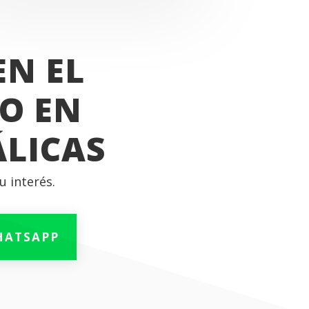
EN EL
O EN
LICAS
u interés.
HATSAPP