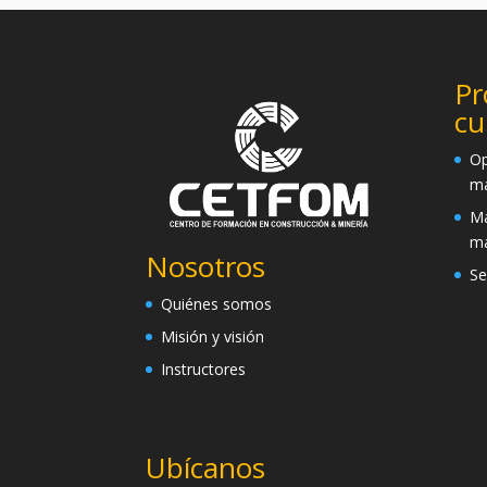
Pr
cu
Op
ma
Ma
ma
Nosotros
Se
Quiénes somos
Misión y visión
Instructores
Ubícanos